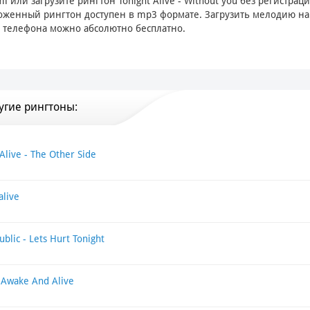
ml
или загрузите рингтон Tonight Alive - Without you без регистраци
женный рингтон доступен в mp3 формате. Загрузить мелодию на
 телефона можно абсолютно бесплатно.
угие рингтоны:
Alive - The Other Side
alive
blic - Lets Hurt Tonight
- Awake And Alive