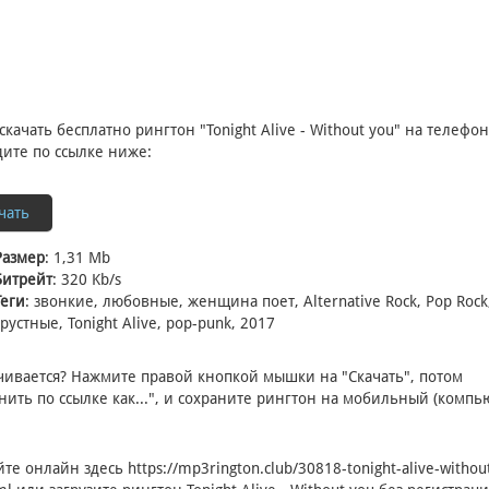
скачать бесплатно рингтон "Tonight Alive - Without you" на телефон
ите по ссылке ниже:
чать
Размер
: 1,31 Mb
Битрейт
: 320 Kb/s
Теги
: звонкие, любовные, женщина поет, Alternative Rock, Pop Rock
грустные, Tonight Alive, pop-punk, 2017
чивается? Нажмите правой кнопкой мышки на "Скачать", потом
нить по ссылке как...", и сохраните рингтон на мобильный (компью
йте онлайн здесь
https://mp3rington.club/30818-tonight-alive-withou