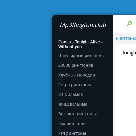
Mp3Rington.club
Рингтоны
Скачать
Tonight Alive -
Without you
Tonigh
Популярные рингтоны
20000 рингтонов
Клубные мелодии
Ретро рингтоны
Из фильмов
Танцевальные
Веселые рингтоны
Рок рингтоны
Рэп рингтоны