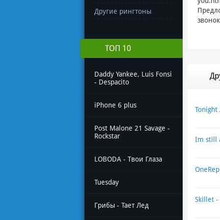
you.ht
Предло
Другие рингтоны
звонок
ТОП 10
Daddy Yankee, Luis Fonsi
Др
- Despacito
iPhone 6 plus
Tonight 
Post Malone 21 Savage -
Rockstar
Im still 
LOBODA - Твои Глаза
OneRepu
Tuesday
Skillet 
Грибы - Тает Лед