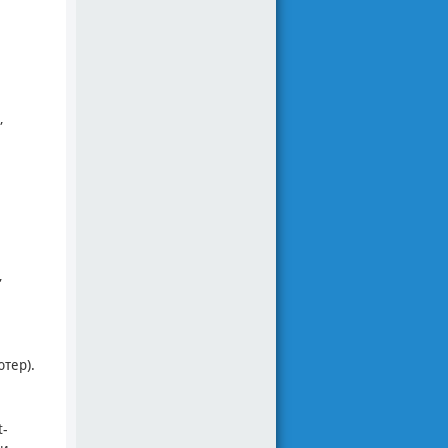
,
,
тер).
t-