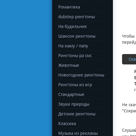
Романтика
dubstep рингтоны
На будильник
Шансон рингтоны
Чтобы 
перейд
На маму / папу
Рингтоны ра смс
Ска
Животные
Новогодние рингтоны
Рингтоны из игр
Стандартные
Звуки природы
Не ска
"Сохра
Детские рингтоны
Классика
Слуша
Музыка из рекламы