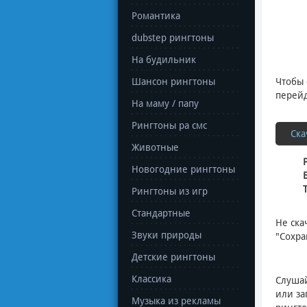
Романтика
dubstep рингтоны
На будильник
Шансон рингтоны
Чтобы 
перейд
На маму / папу
Рингтоны ра смс
Ска
Животные
Новогодние рингтоны
Рингтоны из игр
Стандартные
Не ска
Звуки природы
"Сохра
Детские рингтоны
Классика
Слуша
или за
Музыка из рекламы