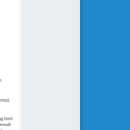
o
тер).
ng.html
женный