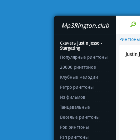
Mp3Rington.club
Рингтоны
Скачать
Justin Jesso -
Stargazing
Justin
Популярные рингтоны
20000 рингтонов
Клубные мелодии
Ретро рингтоны
Из фильмов
Танцевальные
Веселые рингтоны
Рок рингтоны
Рэп рингтоны