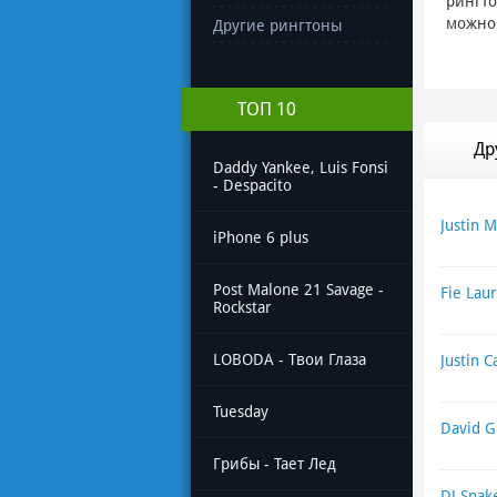
рингто
можно 
Другие рингтоны
ТОП 10
Др
Daddy Yankee, Luis Fonsi
- Despacito
Justin 
iPhone 6 plus
Post Malone 21 Savage -
Fie Lаur
Rockstar
LOBODA - Твои Глаза
Justin C
Tuesday
David Gu
Грибы - Тает Лед
DJ Snak