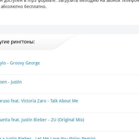
н доступен в mp3 формате. Загрузить мелодию на звонок телефо
абсолютно бесплатно.
угие рингтоны:
Mylo - Groovy George
sen - Justin
aruso feat. Victoria Zaro - Talk About Me
etta feat. Justin Bieber - 2U (Original Mix)
e x Justin Bieber - Let Me Love You (Exlau Remix)