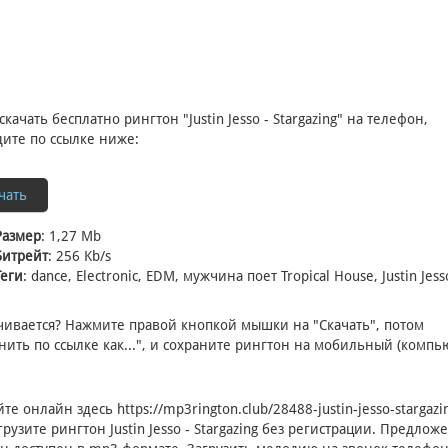
скачать бесплатно рингтон "Justin Jesso - Stargazing" на телефон,
ите по ссылке ниже:
чать
Размер
: 1,27 Mb
Битрейт
: 256 Kb/s
Теги
: dance, Electronic, EDM, мужчина поет Tropical House, Justin Jess
чивается? Нажмите правой кнопкой мышки на "Скачать", потом
нить по ссылке как...", и сохраните рингтон на мобильный (компью
йте онлайн здесь
https://mp3rington.club/28488-justin-jesso-stargazi
грузите рингтон Justin Jesso - Stargazing без регистрации. Предло