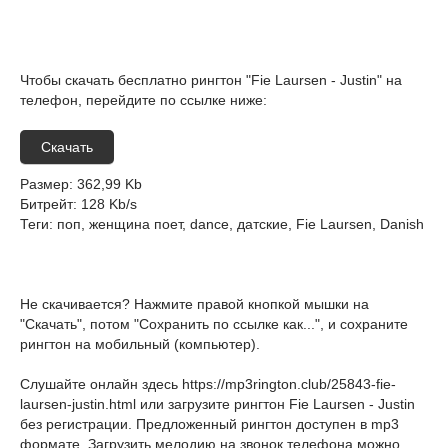
Чтобы скачать бесплатно рингтон "Fie Lаursen - Justin" на
телефон, перейдите по ссылке ниже:
Скачать
Размер
: 362,99 Kb
Битрейт
: 128 Kb/s
Теги
: поп, женщина поет, dance, датские, Fie Lаursen, Danish
Не скачивается? Нажмите правой кнопкой мышки на
"Скачать", потом "Сохранить по ссылке как...", и сохраните
рингтон на мобильный (компьютер).
Слушайте онлайн здесь
https://mp3rington.club/25843-fie-
laursen-justin.html
или загрузите рингтон Fie Lаursen - Justin
без регистрации. Предложенный рингтон доступен в mp3
формате. Загрузить мелодию на звонок телефона можно