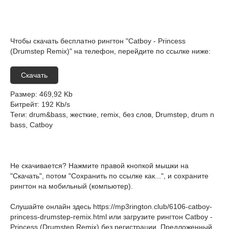
Чтобы скачать бесплатно рингтон "Catboy - Princess
(Drumstep Remix)" на телефон, перейдите по ссылке ниже:
Скачать
Размер
: 469,92 Kb
Битрейт
: 192 Kb/s
Теги
: drum&bass, жесткие, remix, без слов, Drumstep, drum n
bass, Catboy
Не скачивается? Нажмите правой кнопкой мышки на
"Скачать", потом "Сохранить по ссылке как...", и сохраните
рингтон на мобильный (компьютер).
Слушайте онлайн здесь
https://mp3rington.club/6106-catboy-
princess-drumstep-remix.html
или загрузите рингтон Catboy -
Princess (Drumstep Remix) без регистрации. Предложенный