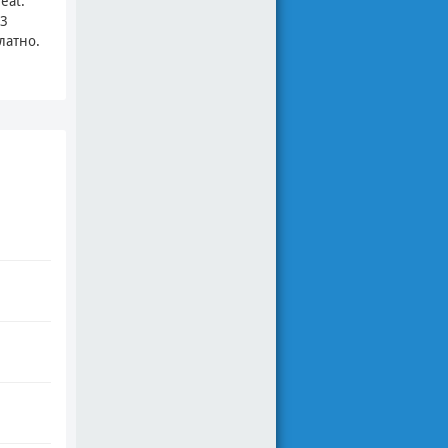
eat.
p3
латно.