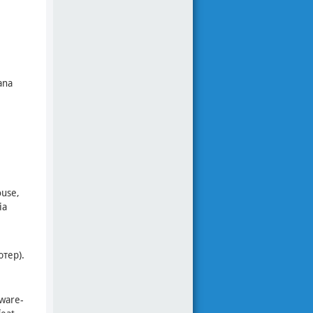
ana
ouse,
ia
тер).
-ware-