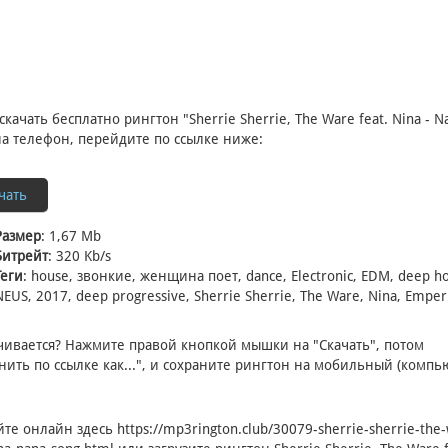
скачать бесплатно рингтон "Sherrie Sherrie, The Ware feat. Nina - N
на телефон, перейдите по ссылке ниже:
чать
Размер
: 1,67 Mb
Битрейт
: 320 Kb/s
Теги
: house, звонкие, женщина поет, dance, Electronic, EDM, deep h
NEUS, 2017, deep progressive, Sherrie Sherrie, The Ware, Nina, Emper
чивается? Нажмите правой кнопкой мышки на "Скачать", потом
нить по ссылке как...", и сохраните рингтон на мобильный (компью
йте онлайн здесь
https://mp3rington.club/30079-sherrie-sherrie-the