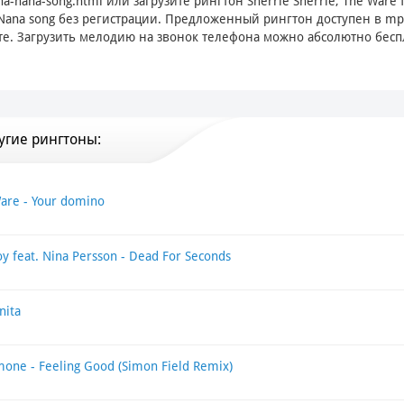
ina-nana-song.html
или загрузите рингтон Sherrie Sherrie, The Ware f
 Nana song без регистрации. Предложенный рингтон доступен в m
е. Загрузить мелодию на звонок телефона можно абсолютно бесп
угие рингтоны:
Ware - Your domino
y feat. Nina Persson - Dead For Seconds
nita
mone - Feeling Good (Simon Field Remix)