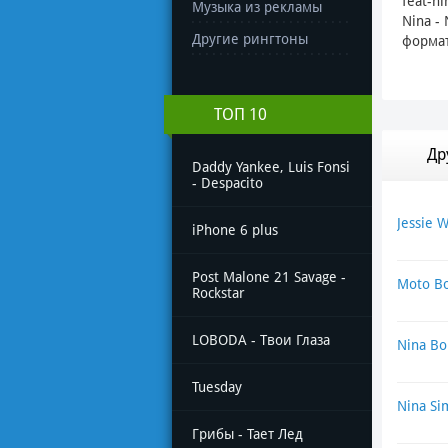
feat-n
Музыка из рекламы
Nina -
Другие рингтоны
формат
ТОП 10
Др
Daddy Yankee, Luis Fonsi
- Despacito
Jessie 
iPhone 6 plus
Post Malone 21 Savage -
Moto Bo
Rockstar
LOBODA - Твои Глаза
Nina Bo
Tuesday
Nina Si
Грибы - Тает Лед