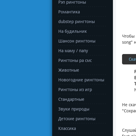
Рэп рингтоны
Романтика
dubstep рингтоны
На будильник
Чтобы 
Шансон рингтоны
song" 
На маму / папу
Ска
Рингтоны ра смс
Животные
Новогодние рингтоны
Рингтоны из игр
Стандартные
Не ска
Звуки природы
"Сохра
Детские рингтоны
Классика
Слуша