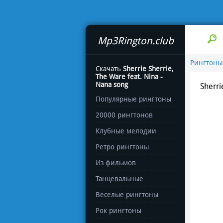
Mp3Rington.club
Рингтоны
Скачать
Sherrie Sherrie,
The Ware feat. Nina -
Nana song
Sherri
Популярные рингтоны
20000 рингтонов
Клубные мелодии
Ретро рингтоны
Из фильмов
Танцевальные
Веселые рингтоны
Рок рингтоны