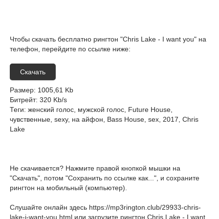
Чтобы скачать бесплатно рингтон "Chris Lake - I want you" на
телефон, перейдите по ссылке ниже:
Скачать
Размер
: 1005,61 Kb
Битрейт
: 320 Kb/s
Теги
: женский голос, мужской голос, Future House,
чувственные, sexy, на айфон, Bass House, sex, 2017, Chris
Lake
Не скачивается? Нажмите правой кнопкой мышки на
"Скачать", потом "Сохранить по ссылке как...", и сохраните
рингтон на мобильный (компьютер).
Слушайте онлайн здесь
https://mp3rington.club/29933-chris-
lake-i-want-you.html
или загрузите рингтон Chris Lake - I want