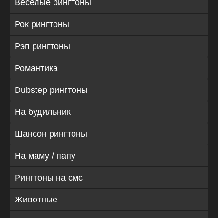
Веселые рингтоны
Рок рингтоны
Рэп рингтоны
Романтика
Dubstep рингтоны
На будильник
Шансон рингтоны
На маму / папу
Рингтоны на смс
Животные